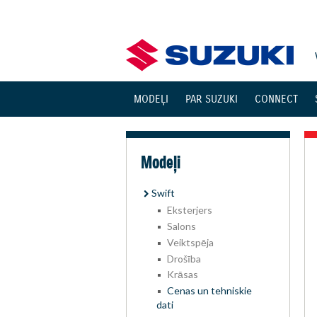
MODEĻI
PAR SUZUKI
CONNECT
Modeļi
Swift
Eksterjers
Salons
Veiktspēja
Drošība
Krāsas
Cenas un tehniskie
dati