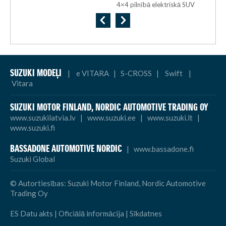
a
4×4 pilnībā elektriskā SUV
SUZUKI MODEĻI
|
e VITARA
|
S-CROSS
|
Swift
|
Vitara
SUZUKI MOTOR FINLAND,
NORDIC AUTOMOTIVE TRADING OY
www.suzukilatvia.lv
|
www.suzuki.ee
|
www.suzuki.lt
|
www.suzuki.fi
BASSADONE AUTOMOTIVE NORDIC
|
www.bassadone.fi
Suzuki Global
© Autortiesības: Suzuki Motor Finland, Nordic Automotive
Trading Oy
ES Datu akts
|
Oficiālā informācija
|
Sīkdatnes