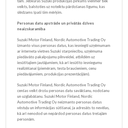
tām. Jebkuras Suzuki produkcijas pirkums vienmēr tiek
veikts, balstoties uz noteiktu pārdošanas līgumu, kas
slēdzams īpaši šim mērķim.
Personas datu apstrāde un privātās dzīves
neaizskaramība
Suzuki Motor Finland, Nordic Automotive Trading Oy
izmanto visus personas datus, kas iesniegti uzņēmumam
ar interneta vietnes Suzuki starpniecību, uzņēmuma
piedāvāto pakalpojumu pilnveidei, atbildēm uz
iesūtītajiem jautājumiem, kā arī iesūtīto iesniegumu
realizēšanai (piemēram, testa braucieniem, cenu
piedāvājumiem, produkcijas prezentācijām).
Suzuki Motor Finland, Nordic Automotive Trading Oy
cenšas veikt drošu personas datu savākšanu, nodošanu
un uzglabāšanu. Suzuki Motor Finland, Nordic
Automotive Trading Oy neizmanto personas datus
vēstuļu un informācijas sūtīšanai, ja adresāts to nevēlas,
kā arī nenodod un nepārdod personas datus trešajām
personām.