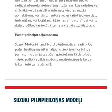
neatbild par tiešiem un netiešiem zaudējumiem, ko
radījusi interneta vietnes izmantošana un kas radušies vai
citādākā veidā saistīti ar interneta vietnes Suzuki
apmeklējumu vai tās izmantošanu, ieskaitot jebkuru datu
iznīcināšanu vai bojāšanu, kā iemesls ir datorvīrusi, vai to
datu drošību, kas iegūti interneta vietnē Suzukilatvia.lv.
Pamatprincipu atjaunošana
Suzuki Motor Finland, Nordic Automotive Trading Oy
patur tiesības mainīt un atjaunot iepriekš norādītos
pamatprincipus, ja tas būs nepieciešams tā darbībai.
Tāpēc pašlaik spēkā esošos pamatprincipus laiku pa
laikam ieteicams pārlasīt.
SUZUKI PILNPIEDZIŅAS MODEĻI