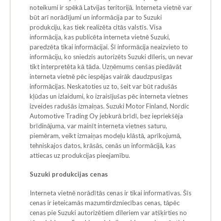
noteikumi ir spēkā Latvijas teritorijā. Interneta vietnē var
būt arī norādījumi un informācija par to Suzuki
produkciju, kas tiek realizēta citās valstīs. Visa
informācija, kas publicēta interneta vietnē Suzuki,
paredzēta tikai informācijai. Šī informācija neaizvieto to
informāciju, ko sniedzis autorizēts Suzuki dīleris, un nevar
tikt interpretēta kā tāda. Uzņēmums cenšas piedāvāt
interneta vietnē pēc iespējas vairāk daudzpusīgas
informācijas. Neskatoties uz to, šeit var būt radušās
kļūdas un izlaidumi, ko izraisījušas pēc interneta vietnes
izveides radušās izmaiņas. Suzuki Motor Finland, Nordic
Automotive Trading Oy jebkurā brīdī, bez iepriekšēja
brīdinājuma, var mainīt interneta vietnes saturu,
piemēram, veikt izmaiņas modeļu klāstā, aprīkojumā,
tehniskajos datos, krāsās, cenās un informācijā, kas
attiecas uz produkcijas pieejamību.
Suzuki produkcijas cenas
Interneta vietnē norādītās cenas ir tikai informatīvas. Šīs
cenas ir ieteicamās mazumtirdzniecības cenas, tāpēc
cenas pie Suzuki autorizētiem dīleriem var atšķirties no