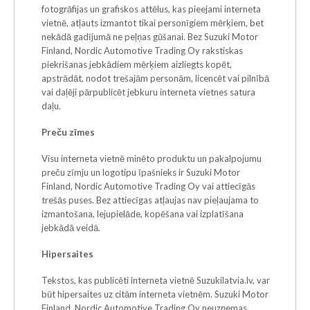
fotogrāfijas un grafiskos attēlus, kas pieejami interneta
vietnē, atļauts izmantot tikai personīgiem mērķiem, bet
nekādā gadījumā ne peļņas gūšanai. Bez Suzuki Motor
Finland, Nordic Automotive Trading Oy rakstiskas
piekrišanas jebkādiem mērķiem aizliegts kopēt,
apstrādāt, nodot trešajām personām, licencēt vai pilnībā
vai daļēji pārpublicēt jebkuru interneta vietnes satura
daļu.
Preču zīmes
Visu interneta vietnē minēto produktu un pakalpojumu
preču zīmju un logotipu īpašnieks ir Suzuki Motor
Finland, Nordic Automotive Trading Oy vai attiecīgās
trešās puses. Bez attiecīgas atļaujas nav pieļaujama to
izmantošana, lejupielāde, kopēšana vai izplatīšana
jebkādā veidā.
Hipersaites
Tekstos, kas publicēti interneta vietnē Suzukilatvia.lv, var
būt hipersaites uz citām interneta vietnēm. Suzuki Motor
Finland, Nordic Automotive Trading Oy neuzņemas