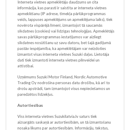
Interneta vietnes apmeklētāju daudzums un cita
informācija, kas parasti ir saistīta ar interneta vietnes
apmeklēšanu (IP adrese, tīmekļa pārlūkprogrammas
veids, lappuses apmeklējums un apmeklējuma laiks), tiek
novērota vispārējā līmenī, izmantojot tā saucamās
sīkdatnes (cookies) vai līdzīgas tehnoloģijas. Apmeklētājs
savas pārlūkprogrammas iestatījumos var aizliegt
sīkdatnes nosūtīšanu uz savu datoru, bet šajā gadījumā
pastāv iespējamība, ka apmeklētājam var neizdoties
izmantot visas interneta vietnes Suzuki daļas. Lietotāja
dati tiek izmantoti interneta vietnes pilnveidei un
attīstībai.
Uzņēmums Suzuki Motor Finland, Nordic Automotive
Trading Oy nodrošina personas datu drošību, kā arī to
drošu apstrādi, tam izmantojot visus nepieciešamos un
paredzētos līdzekļus.
Autortiesības
Viss interneta vietnes Suzukilatvia.lv saturs tiek
aizsargāts saskaņā ar autortiesībām, un tā izmantošanu
nosaka likums par autortiesībām. Informāciju, tekstus,