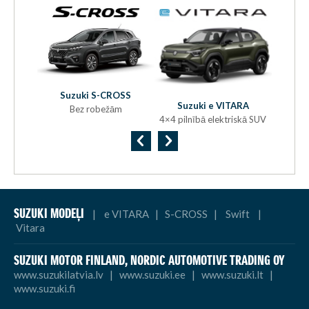
Suzuki S-CROSS
S
ra
Suzuki e VITARA
Bez robežām
a
4×4 pilnībā elektriskā SUV
SUZUKI MODEĻI
|
e VITARA
|
S-CROSS
|
Swift
|
Vitara
SUZUKI MOTOR FINLAND,
NORDIC AUTOMOTIVE TRADING OY
www.suzukilatvia.lv
|
www.suzuki.ee
|
www.suzuki.lt
|
www.suzuki.fi