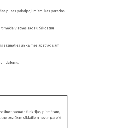
 trešās puses pakalpojumiem, kas parādās
u tīmekļa vietnes sadaļu Sīkdatņu
ums sazināties un kā mēs apstrādājam
D un datumu.
drošinot pamata funkcijas, piemēram,
tne bez šiem sīkfailiem nevar pareizi