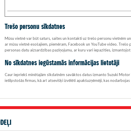
Trešo personu sīkdatnes
Mūsu vietnē var būt saturs, saites un kontakti uz trešo personu vietnēm un
ar mūsu vietnē esošajiem, piemēram, Facebook un YouTube video. Trešo p
personas datu aizsardzības paziņojumu, ar kuru vari iepazīties, izmantoj
No sīkdatnes iegūstamās informācijas lietotāji
Caur iepriekš minētajām sīkdatnēm savāktos datus izmanto Suzuki Motor 
ietilpstošās firmas, kā arī atsevišķi izvēlēti apakšuzņēmēji, kas nodarbojas 
DEĻI