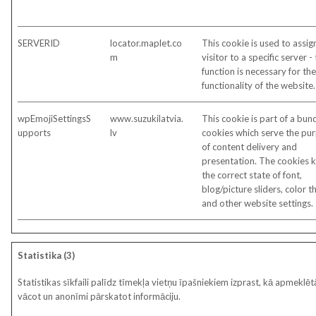
SERVERID
locator.maplet.co
This cookie is used to assig
m
visitor to a specific server - 
function is necessary for the
functionality of the website.
wpEmojiSettingsS
www.suzukilatvia.
This cookie is part of a bund
upports
lv
cookies which serve the pu
of content delivery and
presentation. The cookies 
the correct state of font,
blog/picture sliders, color 
and other website settings.
Statistika (3)
Statistikas sīkfaili palīdz tīmekļa vietņu īpašniekiem izprast, kā apmeklēt
vācot un anonīmi pārskatot informāciju.