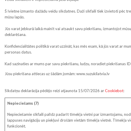
Š īvietne izmanto dažādu veidu sīkdatnes. Daži sīkfaili tiek izvietoti pēc
mūsu lapās.
Jūs varat jebkurā laikā mainīt vai atsaukt savu piekrišanu, izmantojot mūs
deklarēšana.
Konfidencialitātes politikā varat uzzināt, kas mēs esam, kā jūs varat ar m
personas datus.
Kad sazinaties ar mums par savu piekrišanu, ludzu, noradiet piekrišanas I
Jūsu piekrišana attiecas uz šādām jomām: www.suzukilatvia.lv
Sīkdatņu deklarācija pēdējo reizi atjaunota 15/07/2026 ar
Cookiebot
:
Nepieciešams (7)
Nepieciešamie sīkfaili palīdz padarīt tīmekļa vietni par izmantojamu, no
lappuses navigāciju un piekļuvi drošām vietām tīmekļa vietnē. Tīmekļa vie
funkcionēt.