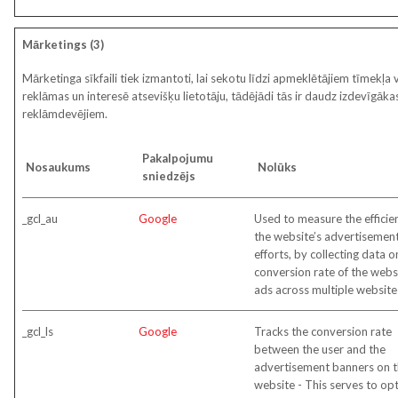
Mārketings (3)
Mārketinga sīkfaili tiek izmantoti, lai sekotu līdzi apmeklētājiem tīmekļa 
reklāmas un interesē atsevišķu lietotāju, tādējādi tās ir daudz izdevīgāk
reklāmdevējiem.
Pakalpojumu
Nosaukums
Nolūks
sniedzējs
_gcl_au
Google
Used to measure the efficie
the website’s advertisemen
efforts, by collecting data o
conversion rate of the websi
ads across multiple website
_gcl_ls
Google
Tracks the conversion rate
between the user and the
advertisement banners on t
website - This serves to op