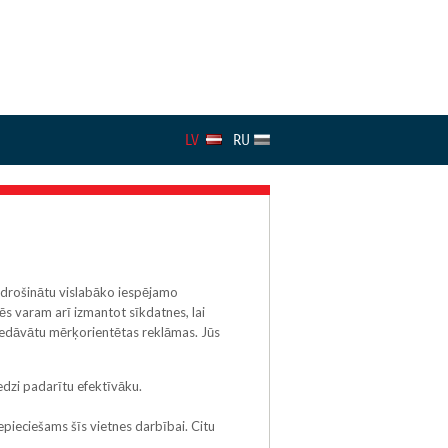
LV
RU
odrošinātu vislabāko iespējamo
ēs varam arī izmantot sīkdatnes, lai
 piedāvātu mērķorientētas reklāmas. Jūs
eredzi padarītu efektīvāku.
nepieciešams šīs vietnes darbībai. Citu