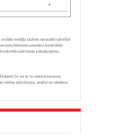
e
 sociālo mediju saziņas spraudņi saistībā
ersonu lietotnēs piemēro konkrētās
ot konkrētās personas pakalpojumu.
Finland Oy un ar to vienā koncernā
ar vietņu attīstīšanu, analīzi un reklāmu.