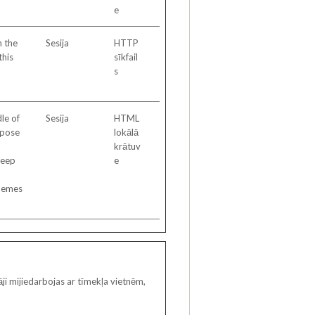
e
n the
Sesija
HTTP
this
sīkfail
s
le of
Sesija
HTML
rpose
lokālā
krātuv
keep
e
themes
āji mijiedarbojas ar tīmekļa vietnēm,