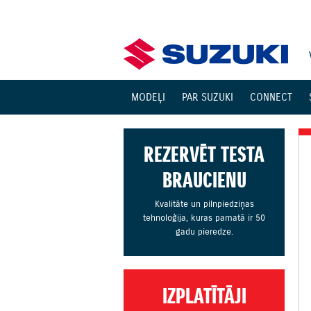
MODEĻI
PAR SUZUKI
CONNECT
REZERVĒT TESTA
BRAUCIENU
Kvalitāte un pilnpiedziņas
tehnoloģija, kuras pamatā ir 50
gadu pieredze.
IZPLATĪTĀJI