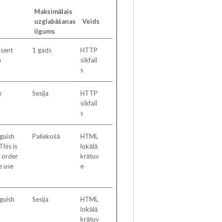
Maksimālais
uzglabāšanas
Veids
ilgums
nsent
1 gads
HTTP
n
sīkfail
s
e
Sesija
HTTP
sīkfail
s
nguish
Paliekošā
HTML
his is
lokālā
n order
krātuv
e use
e
nguish
Sesija
HTML
lokālā
krātuv