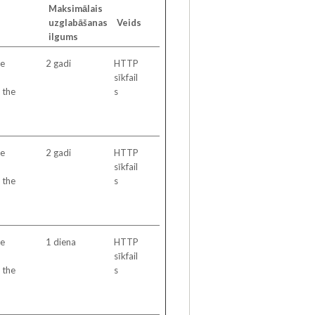
Maksimālais
uzglabāšanas
Veids
ilgums
le
2 gadi
HTTP
sīkfail
 the
s
le
2 gadi
HTTP
sīkfail
 the
s
le
1 diena
HTTP
sīkfail
 the
s