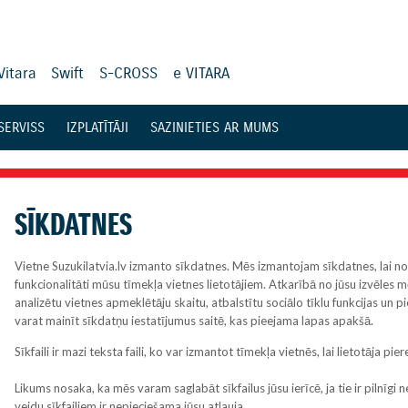
Vitara
Swift
S-CROSS
e VITARA
SERVISS
IZPLATĪTĀJI
SAZINIETIES AR MUMS
SĪKDATNES
Vietne Suzukilatvia.lv izmanto sīkdatnes. Mēs izmantojam sīkdatnes, lai n
funkcionalitāti mūsu tīmekļa vietnes lietotājiem. Atkarībā no jūsu izvēles m
analizētu vietnes apmeklētāju skaitu, atbalstītu sociālo tīklu funkcijas un
varat mainīt sīkdatņu iestatījumus saitē, kas pieejama lapas apakšā.
Sīkfaili ir mazi teksta faili, ko var izmantot tīmekļa vietnēs, lai lietotāja pi
Likums nosaka, ka mēs varam saglabāt sīkfailus jūsu ierīcē, ja tie ir pilnīgi 
veidu sīkfailiem ir nepieciešama jūsu atļauja.