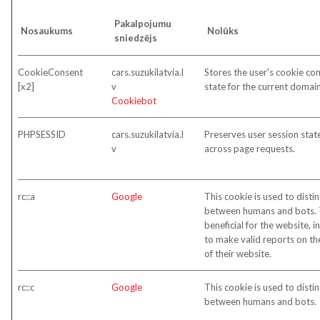
Pakalpojumu
Nosaukums
Nolūks
sniedzējs
CookieConsent
cars.suzukilatvia.l
Stores the user's cookie co
[x2]
v
state for the current domai
Cookiebot
PHPSESSID
cars.suzukilatvia.l
Preserves user session stat
v
across page requests.
rc::a
Google
This cookie is used to disti
between humans and bots. T
beneficial for the website, i
to make valid reports on th
of their website.
rc::c
Google
This cookie is used to disti
between humans and bots.