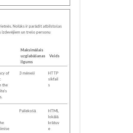
vietnēs. Nolūks ir parādīt atbilstošas
as izdevējiem un trešo personu
Maksimālais
uzglabāšanas
Veids
ilgums
ncy of
3 mēneši
HTTP
t
sīkfail
n the
s
te’s
s.
Paliekošā
HTML
lokālā
he
krātuv
timise
e