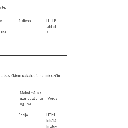
ite.
le
1 diena
HTTP
sīkfail
 the
s
ā ar atsevišķiem pakalpojumu sniedzēju
Maksimālais
uzglabāšanas
Veids
ilgums
Sesija
HTML
lokālā
krātuv