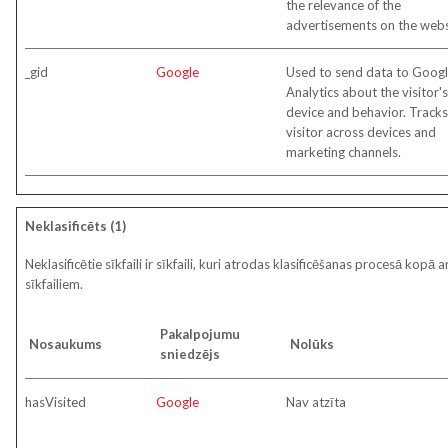
the relevance of the
advertisements on the webs
_gid
Google
Used to send data to Goog
Analytics about the visitor's
device and behavior. Tracks
visitor across devices and
marketing channels.
Neklasificēts (1)
Neklasificētie sīkfaili ir sīkfaili, kuri atrodas klasificēšanas procesā kop
sīkfailiem.
Pakalpojumu
Nosaukums
Nolūks
sniedzējs
hasVisited
Google
Nav atzīta