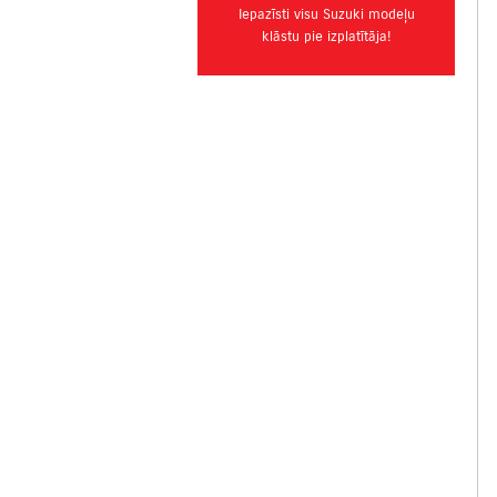
Iepazīsti visu Suzuki modeļu
klāstu pie izplatītāja!