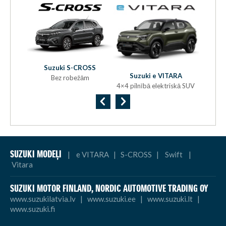
Suzuki S-CROSS
S
ra
Suzuki e VITARA
Bez robežām
a
4×4 pilnībā elektriskā SUV
SUZUKI MODEĻI
|
e VITARA
|
S-CROSS
|
Swift
|
Vitara
SUZUKI MOTOR FINLAND,
NORDIC AUTOMOTIVE TRADING OY
www.suzukilatvia.lv
|
www.suzuki.ee
|
www.suzuki.lt
|
www.suzuki.fi