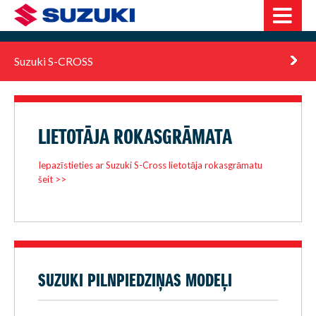
Suzuki S-CROSS
LIETOTĀJA ROKASGRĀMATA
Iepazīstieties ar Suzuki S-Cross lietotāja rokasgrāmatu
šeit >>
SUZUKI PILNPIEDZIŅAS MODEĻI