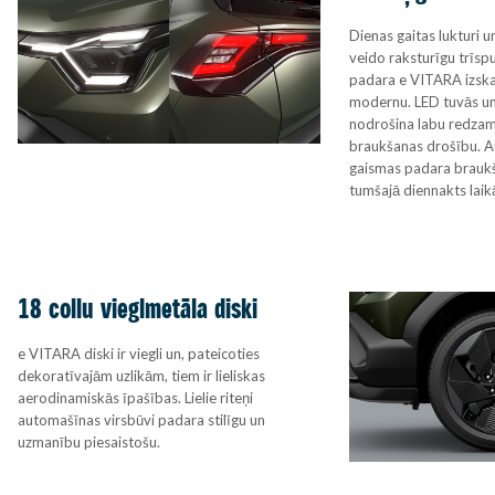
Dienas gaitas lukturi u
veido raksturīgu trīsp
padara e VITARA izska
modernu. LED tuvās un
nodrošina labu redzamī
braukšanas drošību. A
gaismas padara braukš
tumšajā diennakts laik
18 collu vieglmetāla diski
e VITARA diski ir viegli un, pateicoties
dekoratīvajām uzlikām, tiem ir lieliskas
aerodinamiskās īpašības. Lielie riteņi
automašīnas virsbūvi padara stilīgu un
uzmanību piesaistošu.