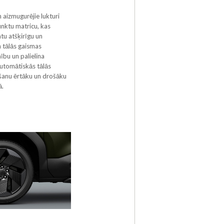
n aizmugurējie lukturi
unktu matricu, kas
tu atšķirīgu un
 tālās gaismas
bu un palielina
utomātiskās tālās
anu ērtāku un drošāku
ā.