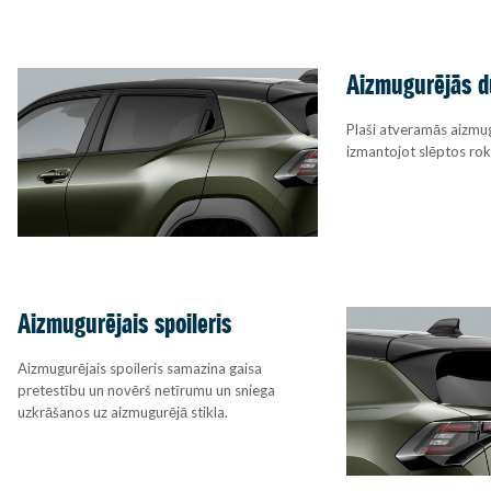
Aizmugurējās d
Plaši atveramās aizmug
izmantojot slēptos rok
Aizmugurējais spoileris
Aizmugurējais spoileris samazina gaisa
pretestību un novērš netīrumu un sniega
uzkrāšanos uz aizmugurējā stikla.