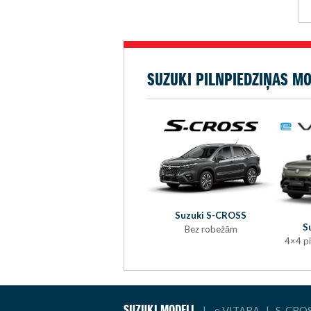
SUZUKI PILNPIEDZIŅAS MO
Suzuki S-CROSS
S
Bez robežām
4×4 pi
SUZUKI MODEĻI
|
e VITARA
|
S-CRO