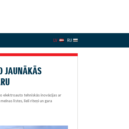
LV
RU
O JAUNĀKĀS
ARU
o elektroauto tehniskās inovācijas ar
nas līstes, lieli riteņi un gara