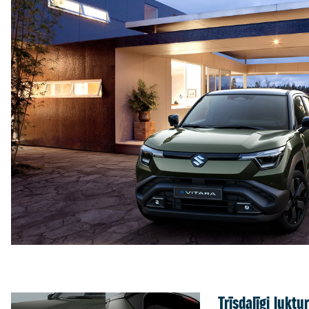
Trīsdaļīgi luktur