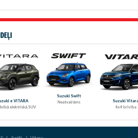
DEĻI
Suzuki Swift
uzuki e VITARA
Suzuki Vitar
Neatvairāms
lnībā elektriskā SUV
4x4 brīvība
SS
|
Swift
|
Vitara