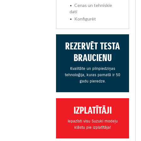
Cenas un tehniskie
dati
Konfigurēt
REZERVĒT TESTA
BRAUCIENU
Kvalitāte un pilnpiedziņas
tehnoloģija, kuras pamatā ir 50
gadu pieredze.
IZPLATĪTĀJI
Iepazīsti visu Suzuki modeļu
klāstu pie izplatītāja!