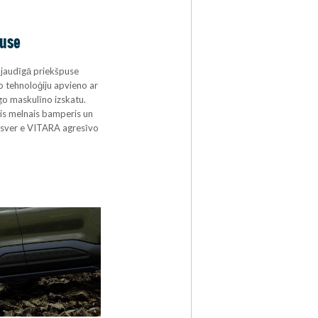
puse
jaudīgā priekšpuse
 tehnoloģiju apvieno ar
o maskulīno izskatu.
is melnais bamperis un
zsver e VITARA agresīvo