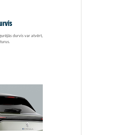
urvis
urējās durvis var atvērt,
turus.