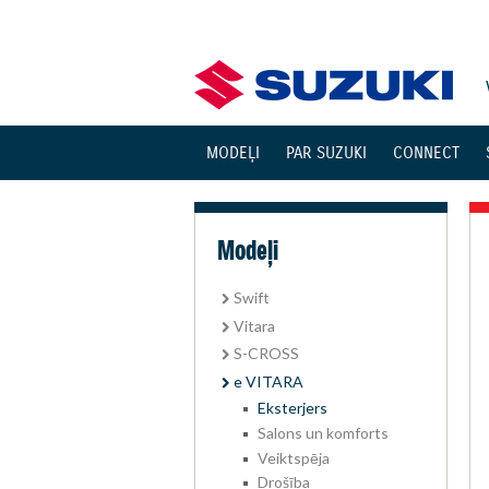
MODEĻI
PAR SUZUKI
CONNECT
Modeļi
Swift
Vitara
S-CROSS
e VITARA
Eksterjers
Salons un komforts
Veiktspēja
Drošība