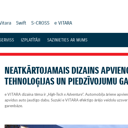
Vitara
Swift
S-CROSS
e VITARA
SERVISS
IZPLATĪTĀJI
SAZINIETIES AR MUMS
NEATKĀRTOJAMAIS DIZAINS APVIEN
TEHNOLOĢIJAS UN PIEDZĪVOJUMU G
e VITARA dizaina tēma ir
„High-Tech x Adventure“
. Automobiļa āriene apvien
apvidus auto jaudīgo dabu. Suzuki e VITARA efektīgo ārējo veidolu uzsver mel
garenbāze.