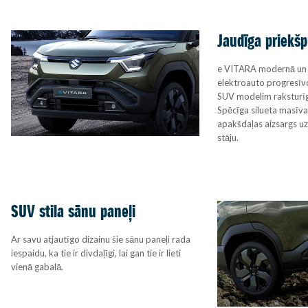
Jaudīga priekš
e VITARA modernā un 
elektroauto progresīvo
SUV modelim raksturīg
Spēcīga silueta masīva
apakšdaļas aizsargs u
stāju.
SUV stila sānu paneļi
Ar savu atjautīgo dizainu šie sānu paneļi rada
iespaidu, ka tie ir divdaļīgi, lai gan tie ir lieti
vienā gabalā.