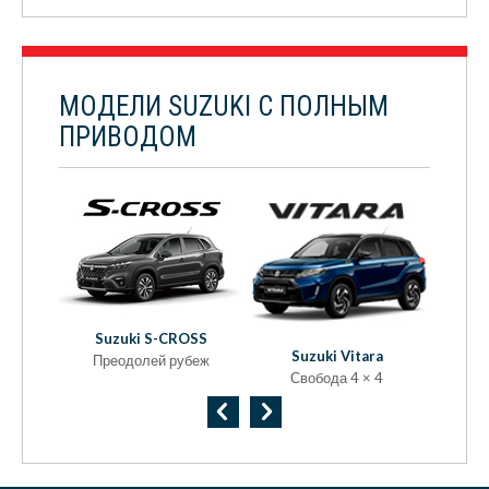
МОДЕЛИ SUZUKI С ПОЛНЫМ
ПРИВОДОМ
Suzuki S-CROSS
ft
S
Suzuki Vitara
Преодолей рубеж
ый
Н
Свобода 4 × 4